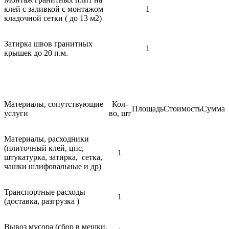
клей с заливкой с монтажом
1
кладочной сетки ( до 13 м2)
Затирка швов гранитных
1
крышек до 20 п.м.
Материалы, сопутствующие
Кол-
Площадь
Стоимость
Сумма
услуги
во, шт
Материалы, расходники
(плиточный клей, цпс,
1
штукатурка, затирка, сетка,
чашки шлифовальные и др)
Транспортные расходы
1
(доставка, разгрузка )
Вывоз мусора (сбор в мешки,