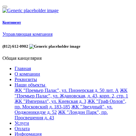
Континент
Управляющая компания
(812) 612-0902
Общая канцелярия
Главная
О компании
Реквизиты
Наши объекты
ЖК "Премьер Палас", ул. Пионерская д. 50 лит. А
ЖК
"Премьер Палас", ул. Ждановская, д. 43, корп. 2, стр. 1
ЖК "Империал", ул. Киевская д. 3
ЖК "Граф Орлов",
пр. Московский д. 183-185
ЖК "Звездный", ул.
Орджоникидзе д. 52
ЖК "Лондон Парк", пр.
Просвещения д. 43
Услуги
Оплата
Информация