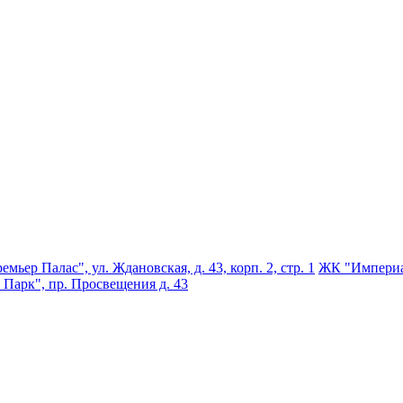
мьер Палас", ул. Ждановская, д. 43, корп. 2, стр. 1
ЖК "Империал
Парк", пр. Просвещения д. 43