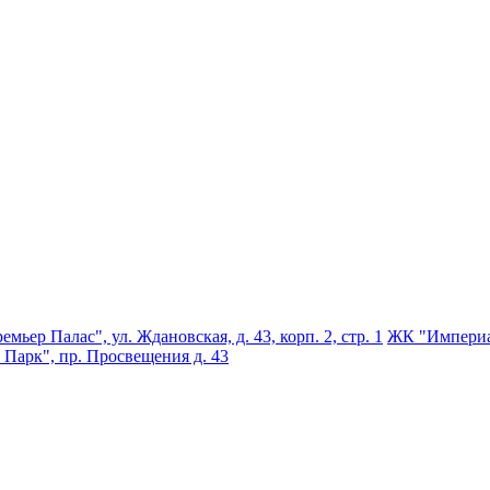
мьер Палас", ул. Ждановская, д. 43, корп. 2, стр. 1
ЖК "Империал
Парк", пр. Просвещения д. 43